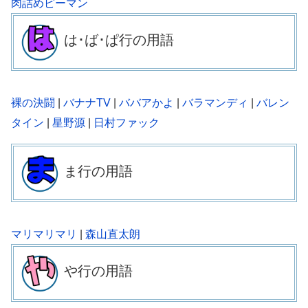
肉詰めピーマン
は･ば･
ぱ
行の用語
裸の決闘
|
バナナTV
|
ババアかよ
|
バラマンディ
|
バレン
タイン
|
星野源
|
日村ファック
ま行の用語
マリマリマリ
|
森山直太朗
や行の用語