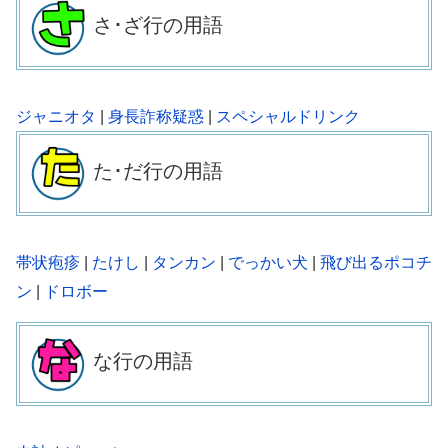
さ･
ざ
行の用語
ジャニオタ
|
身長詐称疑惑
|
スペシャルドリンク
た･
だ
行の用語
帯状疱疹
|
たけし
|
タンカン
|
でっかい犬
|
飛び出るポコチ
ン
|
ドロボー
な行の用語