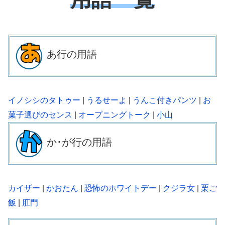
あ行の用語
イノシシのタトゥー
|
うるせーよ
|
うんこ付きパンツ
|
お
菓子選びのセンス
|
オープニングトーク
|
小山
か･
が
行の用語
カイザー
|
かおたん
|
恐怖のホワイトデー
|
クジラ女
|
栗ご
飯
|
肛門